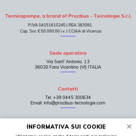
Tecnicapompe, a brand of Procibus - Tecnologie S.r.l.
P.IVA 04151610245 |
REA 383081
Cap. Soc € 50.000,00 i.v. |
CCIAA di Vicenza
Sede operativa
Via Sant' Antonio, 13
36030 Fara Vicentino (VI) ITALIA
Contatti
Tel. +39 0445 300634
Email: info@procibus-tecnologie.com
Home page
INFORMATIVA SUI COOKIE
Contatti
Utilizziamo i cookie, anche di terze parti, per migliorare